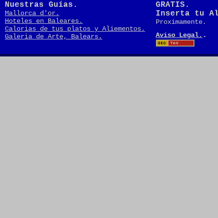
Nuestras Guías.
GRATIS.
Mallorca d'or.
Inserta tu A
Hoteles en Baleares.
Proximamente.
Calorias de tus platos y Aliementos.
.
Aviso Legal.
Galeria de Arte, Balears.