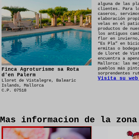
alguna de las pl
clientes. Para l
caseros, servimo
elaboración prop
velas en el pati
productos de nue
los antiguos cam
flor en invierno
“Es Pla” en bici
ermitas o bodega
de Lloret de Vis
encuentra a apen
Mallorca: las me
pueblos más pint
Finca Agroturisme sa Rota
sorprendentes ru
d'en Palerm
Visita su web
Lloret de Vistalegre, Balearic
Islands, Mallorca
C.P. 07518
Mas informacion de la zona