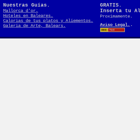
Nuestras Guías.
GRATIS.
Mallorca d'or.
Inserta tu A
Hoteles en Baleares.
Proximamente.
Calorias de tus platos y Aliementos.
.
Aviso Legal.
Galeria de Arte, Balears.