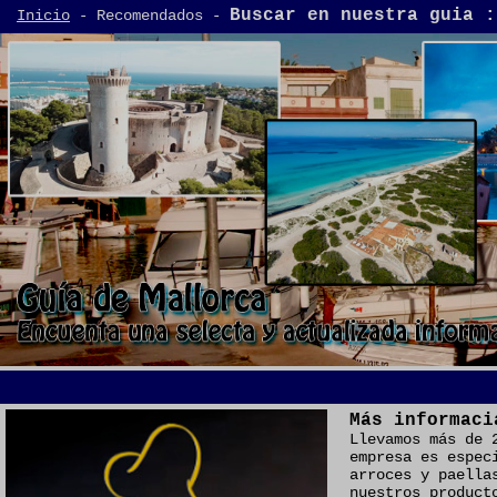
Buscar en nuestra guia :
Inicio
- Recomendados -
Más informaci
Llevamos más de 
empresa es espec
arroces y paella
nuestros product